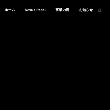
ホーム
Nexus Padel
事業内容
お知らせ
S
COMPANY
会社概要
Management
r
ment
パデルコート設立・施設
開発・運営委
支配人育成
託