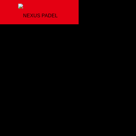
PADEL
パデルとは
COMPANY
SERVICE
会社案内
事業内容
COACH
所属コーチ紹介
Player
developm
パデル選手育